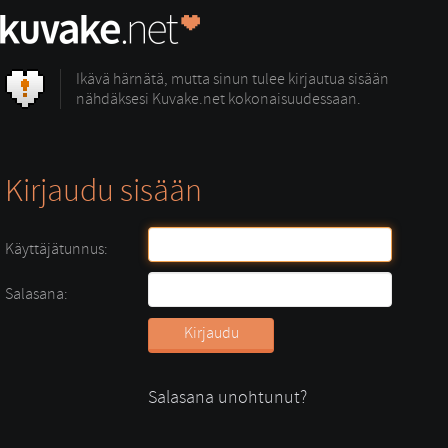
Ikävä härnätä, mutta sinun tulee kirjautua sisään
nähdäksesi Kuvake.net kokonaisuudessaan.
Kirjaudu sisään
Käyttäjätunnus:
Salasana:
Salasana unohtunut?