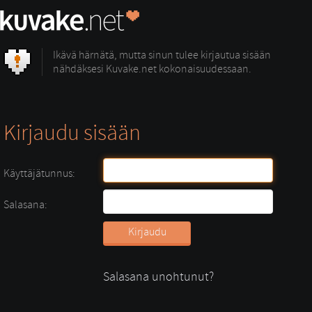
Ikävä härnätä, mutta sinun tulee kirjautua sisään
nähdäksesi Kuvake.net kokonaisuudessaan.
Kirjaudu sisään
Käyttäjätunnus:
Salasana:
Salasana unohtunut?