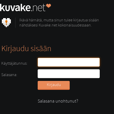
Ikävä härnätä, mutta sinun tulee kirjautua sisään
nähdäksesi Kuvake.net kokonaisuudessaan.
Kirjaudu sisään
Käyttäjätunnus:
Salasana:
Salasana unohtunut?