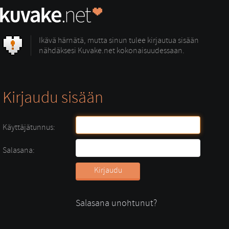
Ikävä härnätä, mutta sinun tulee kirjautua sisään
nähdäksesi Kuvake.net kokonaisuudessaan.
Kirjaudu sisään
Käyttäjätunnus:
Salasana:
Salasana unohtunut?