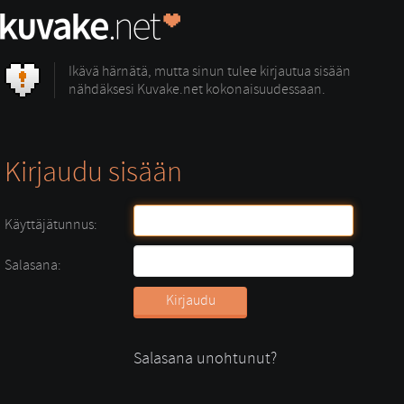
Ikävä härnätä, mutta sinun tulee kirjautua sisään
nähdäksesi Kuvake.net kokonaisuudessaan.
Kirjaudu sisään
Käyttäjätunnus:
Salasana:
Salasana unohtunut?