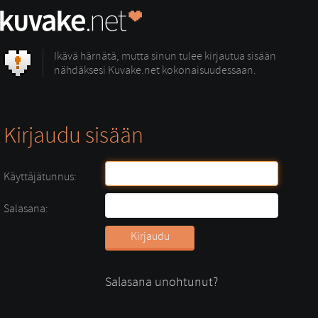
Ikävä härnätä, mutta sinun tulee kirjautua sisään
nähdäksesi Kuvake.net kokonaisuudessaan.
Kirjaudu sisään
Käyttäjätunnus:
Salasana:
Salasana unohtunut?