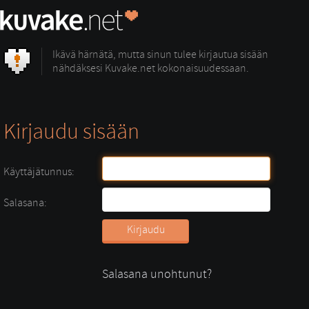
Ikävä härnätä, mutta sinun tulee kirjautua sisään
nähdäksesi Kuvake.net kokonaisuudessaan.
Kirjaudu sisään
Käyttäjätunnus:
Salasana:
Salasana unohtunut?