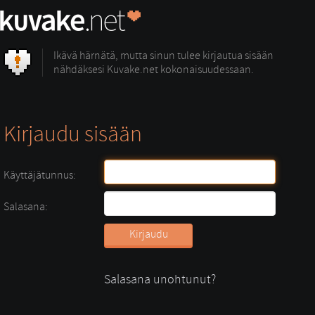
Ikävä härnätä, mutta sinun tulee kirjautua sisään
nähdäksesi Kuvake.net kokonaisuudessaan.
Kirjaudu sisään
Käyttäjätunnus:
Salasana:
Salasana unohtunut?