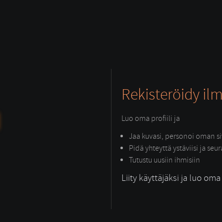
Rekisteröidy ilm
Luo oma profiili ja
Jaa kuvasi, personoi oman siv
Pidä yhteyttä ystäviisi ja seu
Tutustu uusiin ihmisiin
Liity käyttäjäksi ja luo oma p