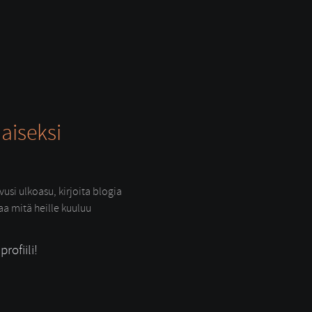
aiseksi
usi ulkoasu, kirjoita blogia
raa mitä heille kuuluu
rofiili!