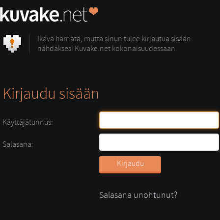
Ikävä härnätä, mutta sinun tulee kirjautua sisään
nähdäksesi Kuvake.net kokonaisuudessaan.
Kirjaudu sisään
Käyttäjätunnus:
Salasana:
Salasana unohtunut?