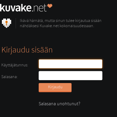
Ikävä härnätä, mutta sinun tulee kirjautua sisään
nähdäksesi Kuvake.net kokonaisuudessaan.
Kirjaudu sisään
Käyttäjätunnus:
Salasana:
Salasana unohtunut?