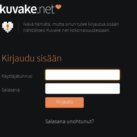
Ikävä härnätä, mutta sinun tulee kirjautua sisään
nähdäksesi Kuvake.net kokonaisuudessaan.
Kirjaudu sisään
Käyttäjätunnus:
Salasana:
Salasana unohtunut?