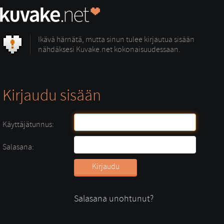
Ikävä härnätä, mutta sinun tulee kirjautua sisään
nähdäksesi Kuvake.net kokonaisuudessaan.
Kirjaudu sisään
Käyttäjätunnus:
Salasana:
Salasana unohtunut?