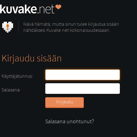
Ikävä härnätä, mutta sinun tulee kirjautua sisään
nähdäksesi Kuvake.net kokonaisuudessaan.
Kirjaudu sisään
Käyttäjätunnus:
Salasana:
Salasana unohtunut?