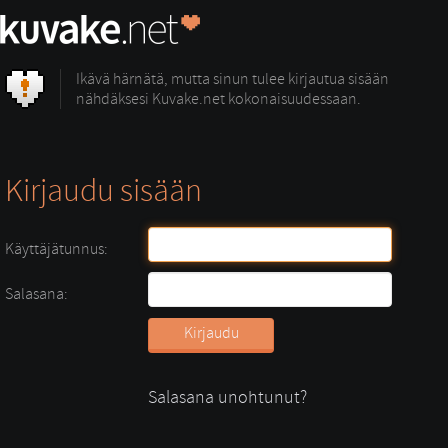
Ikävä härnätä, mutta sinun tulee kirjautua sisään
nähdäksesi Kuvake.net kokonaisuudessaan.
Kirjaudu sisään
Käyttäjätunnus:
Salasana:
Salasana unohtunut?