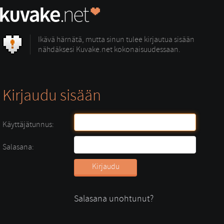
Ikävä härnätä, mutta sinun tulee kirjautua sisään
nähdäksesi Kuvake.net kokonaisuudessaan.
Kirjaudu sisään
Käyttäjätunnus:
Salasana:
Salasana unohtunut?