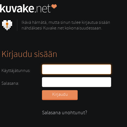
Ikävä härnätä, mutta sinun tulee kirjautua sisään
nähdäksesi Kuvake.net kokonaisuudessaan.
Kirjaudu sisään
Käyttäjätunnus:
Salasana:
Salasana unohtunut?