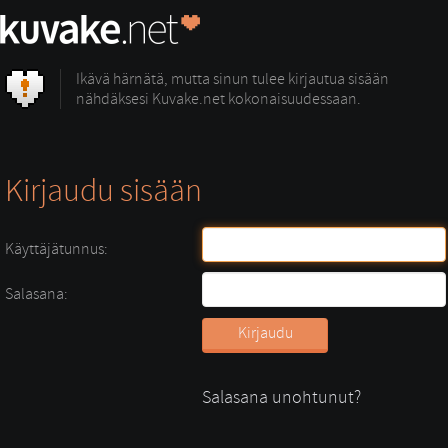
Ikävä härnätä, mutta sinun tulee kirjautua sisään
nähdäksesi Kuvake.net kokonaisuudessaan.
Kirjaudu sisään
Käyttäjätunnus:
Salasana:
Salasana unohtunut?