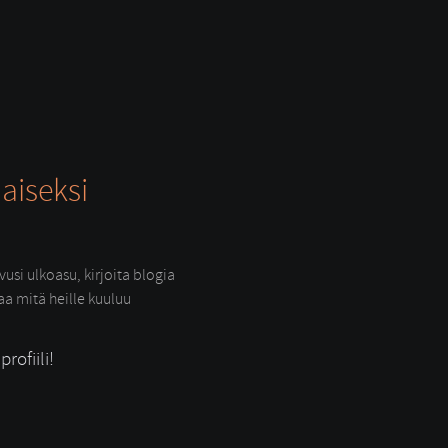
aiseksi
usi ulkoasu, kirjoita blogia
raa mitä heille kuuluu
rofiili!