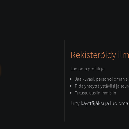
Rekisteröidy ilm
Luo oma profiili ja
Jaa kuvasi, personoi oman siv
Pidä yhteyttä ystäviisi ja seu
Tutustu uusiin ihmisiin
Liity käyttäjäksi ja luo oma p