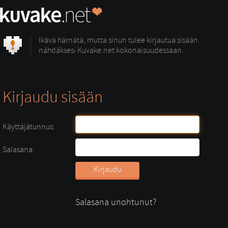
Ikävä härnätä, mutta sinun tulee kirjautua sisään
nähdäksesi Kuvake.net kokonaisuudessaan.
Kirjaudu sisään
Käyttäjätunnus:
Salasana:
Salasana unohtunut?