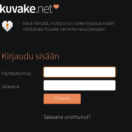
Ikävä härnätä, mutta sinun tulee kirjautua sisään
nähdäksesi Kuvake.net kokonaisuudessaan.
Kirjaudu sisään
Käyttäjätunnus:
Salasana:
Salasana unohtunut?