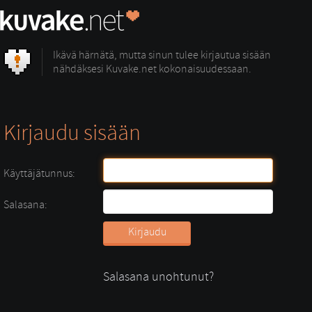
Ikävä härnätä, mutta sinun tulee kirjautua sisään
nähdäksesi Kuvake.net kokonaisuudessaan.
Kirjaudu sisään
Käyttäjätunnus:
Salasana:
Salasana unohtunut?