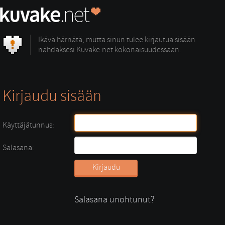
Ikävä härnätä, mutta sinun tulee kirjautua sisään
nähdäksesi Kuvake.net kokonaisuudessaan.
Kirjaudu sisään
Käyttäjätunnus:
Salasana:
Salasana unohtunut?