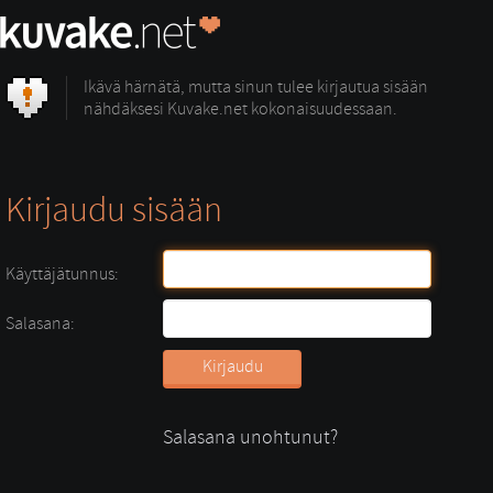
Ikävä härnätä, mutta sinun tulee kirjautua sisään
nähdäksesi Kuvake.net kokonaisuudessaan.
Kirjaudu sisään
Käyttäjätunnus:
Salasana:
Salasana unohtunut?