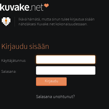
Ikävä härnätä, mutta sinun tulee kirjautua sisään
nähdäksesi Kuvake.net kokonaisuudessaan.
Kirjaudu sisään
Käyttäjätunnus:
Salasana:
Salasana unohtunut?