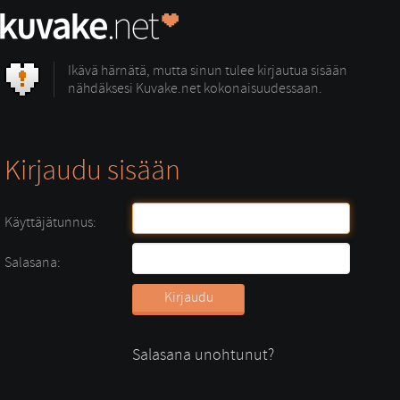
Ikävä härnätä, mutta sinun tulee kirjautua sisään
nähdäksesi Kuvake.net kokonaisuudessaan.
Kirjaudu sisään
Käyttäjätunnus:
Salasana:
Salasana unohtunut?