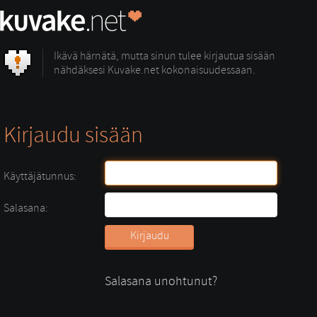
Ikävä härnätä, mutta sinun tulee kirjautua sisään
nähdäksesi Kuvake.net kokonaisuudessaan.
Kirjaudu sisään
Käyttäjätunnus:
Salasana:
Salasana unohtunut?