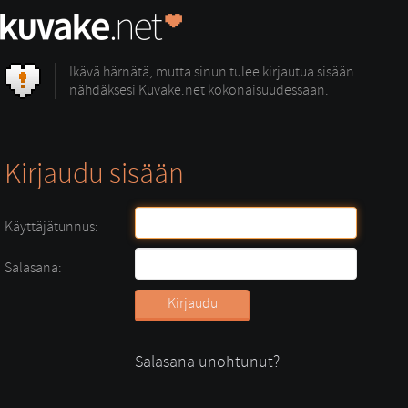
Ikävä härnätä, mutta sinun tulee kirjautua sisään
nähdäksesi Kuvake.net kokonaisuudessaan.
Kirjaudu sisään
Käyttäjätunnus:
Salasana:
Salasana unohtunut?