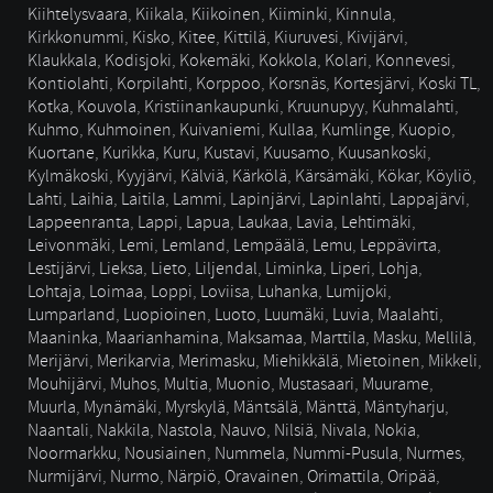
Kiihtelysvaara
,
Kiikala
,
Kiikoinen
,
Kiiminki
,
Kinnula
,
Kirkkonummi
,
Kisko
,
Kitee
,
Kittilä
,
Kiuruvesi
,
Kivijärvi
,
Klaukkala
,
Kodisjoki
,
Kokemäki
,
Kokkola
,
Kolari
,
Konnevesi
,
Kontiolahti
,
Korpilahti
,
Korppoo
,
Korsnäs
,
Kortesjärvi
,
Koski TL
,
Kotka
,
Kouvola
,
Kristiinankaupunki
,
Kruunupyy
,
Kuhmalahti
,
Kuhmo
,
Kuhmoinen
,
Kuivaniemi
,
Kullaa
,
Kumlinge
,
Kuopio
,
Kuortane
,
Kurikka
,
Kuru
,
Kustavi
,
Kuusamo
,
Kuusankoski
,
Kylmäkoski
,
Kyyjärvi
,
Kälviä
,
Kärkölä
,
Kärsämäki
,
Kökar
,
Köyliö
,
Lahti
,
Laihia
,
Laitila
,
Lammi
,
Lapinjärvi
,
Lapinlahti
,
Lappajärvi
,
Lappeenranta
,
Lappi
,
Lapua
,
Laukaa
,
Lavia
,
Lehtimäki
,
Leivonmäki
,
Lemi
,
Lemland
,
Lempäälä
,
Lemu
,
Leppävirta
,
Lestijärvi
,
Lieksa
,
Lieto
,
Liljendal
,
Liminka
,
Liperi
,
Lohja
,
Lohtaja
,
Loimaa
,
Loppi
,
Loviisa
,
Luhanka
,
Lumijoki
,
Lumparland
,
Luopioinen
,
Luoto
,
Luumäki
,
Luvia
,
Maalahti
,
Maaninka
,
Maarianhamina
,
Maksamaa
,
Marttila
,
Masku
,
Mellilä
,
Merijärvi
,
Merikarvia
,
Merimasku
,
Miehikkälä
,
Mietoinen
,
Mikkeli
,
Mouhijärvi
,
Muhos
,
Multia
,
Muonio
,
Mustasaari
,
Muurame
,
Muurla
,
Mynämäki
,
Myrskylä
,
Mäntsälä
,
Mänttä
,
Mäntyharju
,
Naantali
,
Nakkila
,
Nastola
,
Nauvo
,
Nilsiä
,
Nivala
,
Nokia
,
Noormarkku
,
Nousiainen
,
Nummela
,
Nummi-Pusula
,
Nurmes
,
Nurmijärvi
,
Nurmo
,
Närpiö
,
Oravainen
,
Orimattila
,
Oripää
,