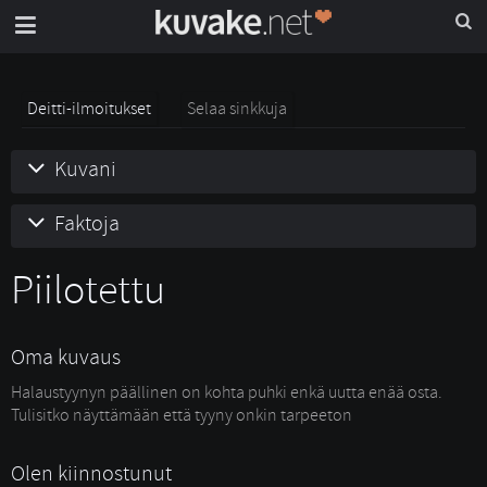
Deitti-ilmoitukset
Selaa sinkkuja
Kuvani
Faktoja
Piilotettu 
Oma kuvaus
Halaustyynyn päällinen on kohta puhki enkä uutta enää osta.
Tulisitko näyttämään että tyyny onkin tarpeeton
Olen kiinnostunut