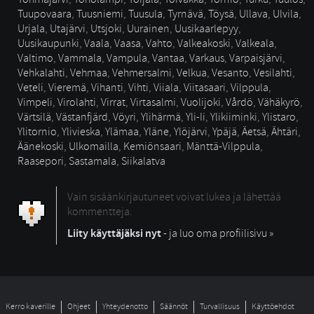
Tuupovaara
,
Tuusniemi
,
Tuusula
,
Tyrnävä
,
Töysä
,
Ullava
,
Ulvila
,
Urjala
,
Utajärvi
,
Utsjoki
,
Uurainen
,
Uusikaarlepyy
,
Uusikaupunki
,
Vaala
,
Vaasa
,
Vahto
,
Valkeakoski
,
Valkeala
,
Valtimo
,
Vammala
,
Vampula
,
Vantaa
,
Varkaus
,
Varpaisjärvi
,
Vehkalahti
,
Vehmaa
,
Vehmersalmi
,
Velkua
,
Vesanto
,
Vesilahti
,
Veteli
,
Vieremä
,
Vihanti
,
Vihti
,
Viiala
,
Viitasaari
,
Vilppula
,
Vimpeli
,
Virolahti
,
Virrat
,
Virtasalmi
,
Vuolijoki
,
Vårdö
,
Vähäkyrö
,
Värtsilä
,
Västanfjärd
,
Vöyri
,
Ylihärmä
,
Yli-Ii
,
Ylikiiminki
,
Ylistaro
,
Ylitornio
,
Ylivieska
,
Ylämaa
,
Yläne
,
Ylöjärvi
,
Ypäjä
,
Äetsä
,
Ähtäri
,
Äänekoski
,
Ulkomailla
,
Kemiönsaari
,
Mänttä-Vilppula
,
Raasepori
,
Sastamala
,
Siikalatva
Vain sisäänkirjautuneet voivat lukea ja lähettää
kommentteja.
Liity käyttäjäksi nyt
- ja luo oma profiilisivu »
Kerro kaverille
Ohjeet
Yhteydenotto
Säännöt
Turvallisuus
Käyttöehdot