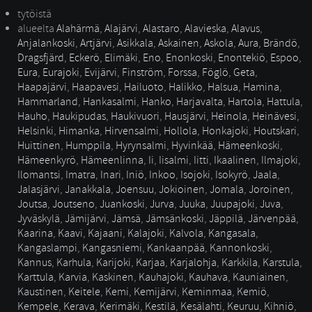
tytöistä
alueelta
Alahärmä
,
Alajärvi
,
Alastaro
,
Alavieska
,
Alavus
,
Anjalankoski
,
Artjärvi
,
Asikkala
,
Askainen
,
Askola
,
Aura
,
Brändö
,
Dragsfjärd
,
Eckerö
,
Elimäki
,
Eno
,
Enonkoski
,
Enontekiö
,
Espoo
,
Eura
,
Eurajoki
,
Evijärvi
,
Finström
,
Forssa
,
Föglö
,
Geta
,
Haapajärvi
,
Haapavesi
,
Hailuoto
,
Halikko
,
Halsua
,
Hamina
,
Hammarland
,
Hankasalmi
,
Hanko
,
Harjavalta
,
Hartola
,
Hattula
,
Hauho
,
Haukipudas
,
Haukivuori
,
Hausjärvi
,
Heinola
,
Heinävesi
,
Helsinki
,
Himanka
,
Hirvensalmi
,
Hollola
,
Honkajoki
,
Houtskari
,
Huittinen
,
Humppila
,
Hyrynsalmi
,
Hyvinkää
,
Hämeenkoski
,
Hämeenkyrö
,
Hämeenlinna
,
Ii
,
Iisalmi
,
Iitti
,
Ikaalinen
,
Ilmajoki
,
Ilomantsi
,
Imatra
,
Inari
,
Iniö
,
Inkoo
,
Isojoki
,
Isokyrö
,
Jaala
,
Jalasjärvi
,
Janakkala
,
Joensuu
,
Jokioinen
,
Jomala
,
Joroinen
,
Joutsa
,
Joutseno
,
Juankoski
,
Jurva
,
Juuka
,
Juupajoki
,
Juva
,
Jyväskylä
,
Jämijärvi
,
Jämsä
,
Jämsänkoski
,
Jäppilä
,
Järvenpää
,
Kaarina
,
Kaavi
,
Kajaani
,
Kalajoki
,
Kalvola
,
Kangasala
,
Kangaslampi
,
Kangasniemi
,
Kankaanpää
,
Kannonkoski
,
Kannus
,
Karhula
,
Karijoki
,
Karjaa
,
Karjalohja
,
Karkkila
,
Karstula
,
Karttula
,
Karvia
,
Kaskinen
,
Kauhajoki
,
Kauhava
,
Kauniainen
,
Kaustinen
,
Keitele
,
Kemi
,
Kemijärvi
,
Keminmaa
,
Kemiö
,
Kempele
,
Kerava
,
Kerimäki
,
Kestilä
,
Kesälahti
,
Keuruu
,
Kihniö
,