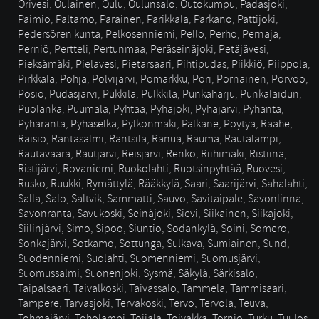
Orivesi
,
Oulainen
,
Oulu
,
Oulunsalo
,
Outokumpu
,
Padasjoki
,
Paimio
,
Paltamo
,
Parainen
,
Parikkala
,
Parkano
,
Pattijoki
,
Pedersören kunta
,
Pelkosenniemi
,
Pello
,
Perho
,
Pernaja
,
Perniö
,
Pertteli
,
Pertunmaa
,
Peräseinäjoki
,
Petäjävesi
,
Pieksämäki
,
Pielavesi
,
Pietarsaari
,
Pihtipudas
,
Piikkiö
,
Piippola
,
Pirkkala
,
Pohja
,
Polvijärvi
,
Pomarkku
,
Pori
,
Pornainen
,
Porvoo
,
Posio
,
Pudasjärvi
,
Pukkila
,
Pulkkila
,
Punkaharju
,
Punkalaidun
,
Puolanka
,
Puumala
,
Pyhtää
,
Pyhäjoki
,
Pyhäjärvi
,
Pyhäntä
,
Pyhäranta
,
Pyhäselkä
,
Pylkönmäki
,
Pälkäne
,
Pöytyä
,
Raahe
,
Raisio
,
Rantasalmi
,
Rantsila
,
Ranua
,
Rauma
,
Rautalampi
,
Rautavaara
,
Rautjärvi
,
Reisjärvi
,
Renko
,
Riihimäki
,
Ristiina
,
Ristijärvi
,
Rovaniemi
,
Ruokolahti
,
Ruotsinpyhtää
,
Ruovesi
,
Rusko
,
Ruukki
,
Rymättylä
,
Rääkkylä
,
Saari
,
Saarijärvi
,
Sahalahti
,
Salla
,
Salo
,
Saltvik
,
Sammatti
,
Sauvo
,
Savitaipale
,
Savonlinna
,
Savonranta
,
Savukoski
,
Seinäjoki
,
Sievi
,
Siikainen
,
Siikajoki
,
Siilinjärvi
,
Simo
,
Sipoo
,
Siuntio
,
Sodankylä
,
Soini
,
Somero
,
Sonkajärvi
,
Sotkamo
,
Sottunga
,
Sulkava
,
Sumiainen
,
Sund
,
Suodenniemi
,
Suolahti
,
Suomenniemi
,
Suomusjärvi
,
Suomussalmi
,
Suonenjoki
,
Sysmä
,
Säkylä
,
Särkisalo
,
Taipalsaari
,
Taivalkoski
,
Taivassalo
,
Tammela
,
Tammisaari
,
Tampere
,
Tarvasjoki
,
Tervakoski
,
Tervo
,
Tervola
,
Teuva
,
Tohmajärvi
,
Toholampi
,
Toijala
,
Toivakka
,
Tornio
,
Turku
,
Tuulos
,