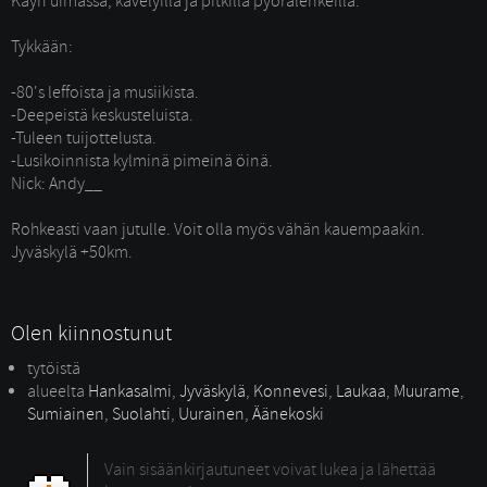
Käyn uimassa, kävelyillä ja pitkillä pyörälenkeillä.
Tykkään:
-80's leffoista ja musiikista.
-Deepeistä keskusteluista.
-Tuleen tuijottelusta. 
-Lusikoinnista kylminä pimeinä öinä.
Nick: Andy__
Rohkeasti vaan jutulle. Voit olla myös vähän kauempaakin. 
Jyväskylä +50km.
Olen kiinnostunut
tytöistä
alueelta
Hankasalmi
,
Jyväskylä
,
Konnevesi
,
Laukaa
,
Muurame
,
Sumiainen
,
Suolahti
,
Uurainen
,
Äänekoski
Vain sisäänkirjautuneet voivat lukea ja lähettää