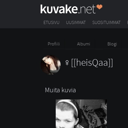
ETUSIVU
UUSIMMAT
SUOSITUIMMAT
Profiili
Albumi
Blogi
[[heisQaa]]
Muita kuvia