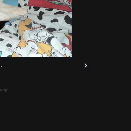
-
tteja.