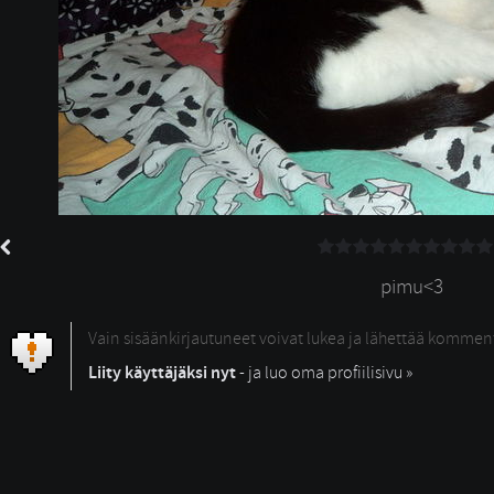
pimu<3
Vain sisäänkirjautuneet voivat lukea ja lähettää kommen
Liity käyttäjäksi nyt
- ja luo oma profiilisivu »