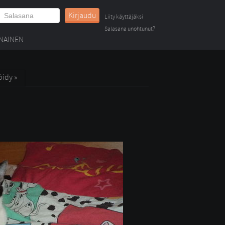
Kirjaudu
Liity käyttäjäksi
Salasana unohtunut?
NAINEN
öidy »