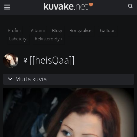
Profiili
Albumi
Blogi
Bongaukset
Gallupit
Lähetetyt
Rekisteröidy »
[[heisQaa]]
Muita kuvia