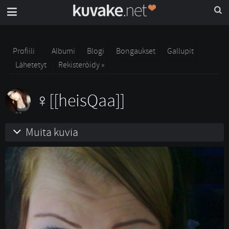
Profiili
Albumi
Blogi
Bongaukset
Gallupit
Lähetetyt
Rekisteröidy »
[[heisQaa]]
Muita kuvia