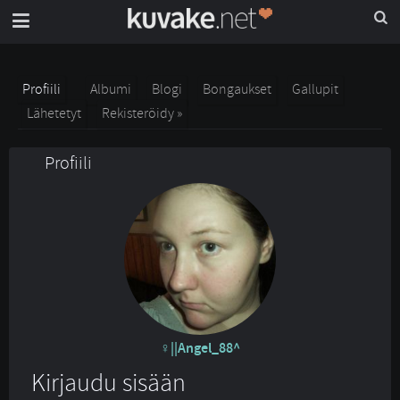
Profiili
Albumi
Blogi
Bongaukset
Gallupit
Lähetetyt
Rekisteröidy »
Profiili
||Angel_88^
Kirjaudu sisään