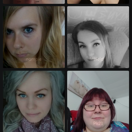
nompie 
^^He|d|^ 
mar- 
Pk21 