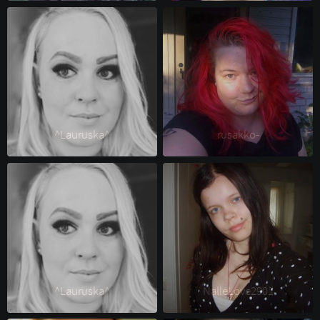
^Lauruska^ 
rusakko- 
^Lauruska^ 
NalleLove2901 