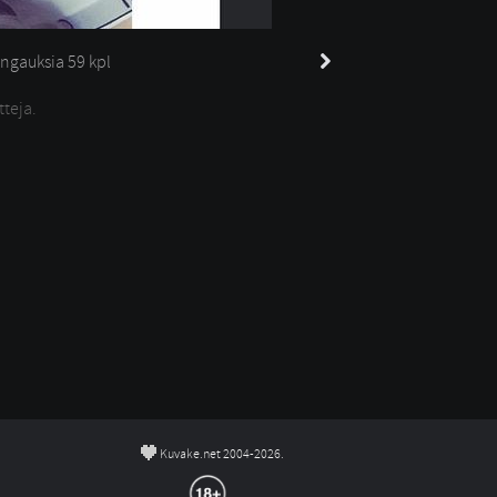
ngauksia 
59 kpl
tteja.
©
Kuvake.net 2004-2026.