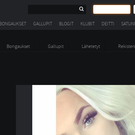
BONGAUKSET
GALLUPIT
BLOGIT
KLUBIT
DEITTI
SATUN
Bongaukset
Gallupit
Lähetetyt
Rekister