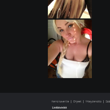
Kerro kaverille
Ohjeet
Yhteydenotto
Sää
Linkkivinkit