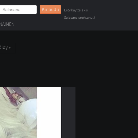
Kirjaudu
Liity käyttäjäksi
Salasana unohtunut?
NAINEN
öidy »