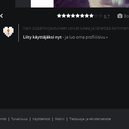
Bo
8,7
Vain sisäänkirjautuneet voivat lukea ja lähettää kommen
Liity käyttäjäksi nyt
- ja luo oma profiilisivu »
nnöt
Turvallisuus
Käyttöehdot
Mobiili
Tietosuoja- ja rekisteriseloste