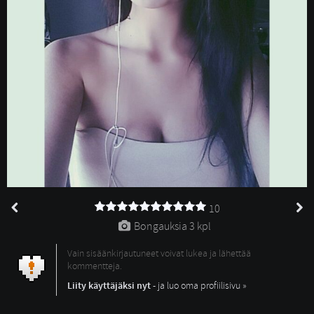
10
Bongauksia 
3 kpl
Vain sisäänkirjautuneet voivat lukea ja lähettää
kommentteja.
Liity käyttäjäksi nyt
- ja luo oma profiilisivu »