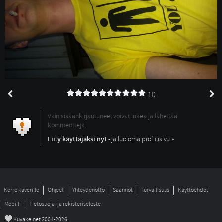
10
Vain sisäänkirjautuneet voivat lukea ja lähettää
kommentteja.
Liity käyttäjäksi nyt
- ja luo oma profiilisivu »
Kerro kaverille
Ohjeet
Yhteydenotto
Säännöt
Turvallisuus
Käyttöehdot
Mobiili
Tietosuoja- ja rekisteriseloste
©
Kuvake.net 2004-2026.