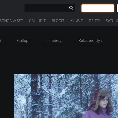
BONGAUKSET
GALLUPIT
BLOGIT
KLUBIT
DEITTI
SATUN
t
Gallupit
Lähetetyt
Rekisteröidy »