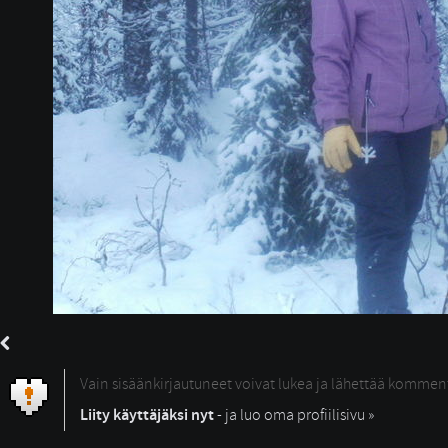
Vain sisäänkirjautuneet voivat lukea ja lähettää kommen
Liity käyttäjäksi nyt
- ja luo oma profiilisivu »