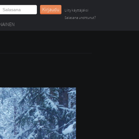
Kirjaudu
Liity käyttäjäksi
Salasana unohtunut?
NAINEN