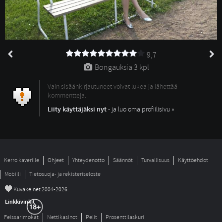
9,7
Bongauksia 
3 kpl
Vain sisäänkirjautuneet voivat lukea ja lähettää
kommentteja.
Liity käyttäjäksi nyt
- ja luo oma profiilisivu »
Kerro kaverille
Ohjeet
Yhteydenotto
Säännöt
Turvallisuus
Käyttöehdot
Mobiili
Tietosuoja- ja rekisteriseloste
©
Kuvake.net 2004-2026.
Linkkivinkit
Feissarimokat
Nettikasinot
Pelit
Prosenttilaskuri