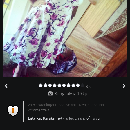
9,6
Bongauksia 
19 kpl
Vain sisäänkirjautuneet voivat lukea ja lähettää
kommentteja.
Liity käyttäjäksi nyt
- ja luo oma profiilisivu »