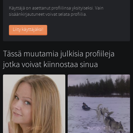
Käyttäjä on asettanut profiilinsa yksityiseksi. Vain
sisäänkirjautuneet voivat selata profiilia.
Liity käyttäjäksi!
Tässä muutamia julkisia profiileja
jotka voivat kiinnostaa sinua
maril82 
pampula82 