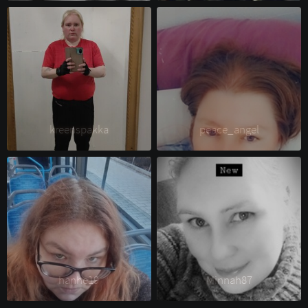
kreenspakka 
peace_angel 
hanhe19 
Minnah87 