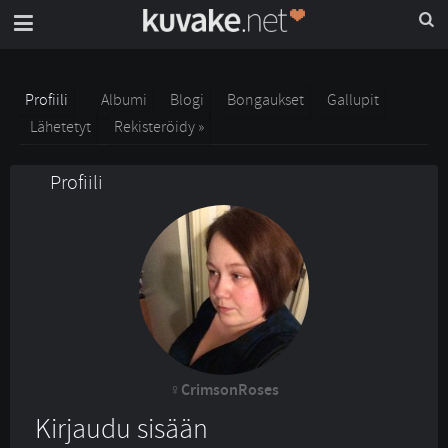
Profiili
Albumi
Blogi
Bongaukset
Gallupit
Lähetetyt
Rekisteröidy »
Profiili
CrimsonRoses
Kirjaudu sisään