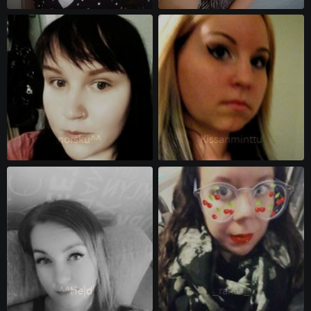
norsku^^ 
Kissanminttu 
^^He|d|^ 
_rakas_ 