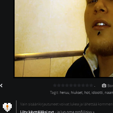
Bon
-
Tagit: 
heruu
,
hiukset
,
hot
,
idootti
,
naa
Vain sisäänkirjautuneet voivat lukea ja lähettää kommen
Liity käyttäjäksi nyt
- ja luo oma profiilisivu »