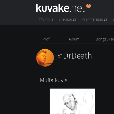
ETUSIVU
UUSIMMAT
SUOSITUIMMAT
Profiili
Albumi
Bongaukse
DrDeath
Muita kuvia