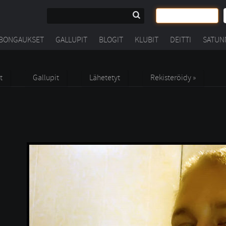
BONGAUKSET
GALLUPIT
BLOGIT
KLUBIT
DEITTI
SATUN
t
Gallupit
Lähetetyt
Rekisteröidy »