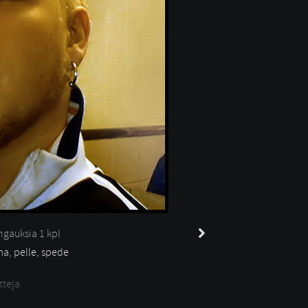
gauksia 
1 kpl
ma
,
pelle
,
spede
tteja.