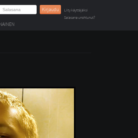
Kirjaudu
Liity käyttäjäksi
Salasana unohtunut?
NAINEN