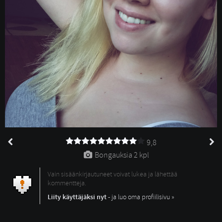
9,8
Bongauksia 
2 kpl
Vain sisäänkirjautuneet voivat lukea ja lähettää
kommentteja.
Liity käyttäjäksi nyt
- ja luo oma profiilisivu »