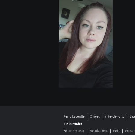
Kerro kaverille
Ohjeet
Yhteydenotto
Sää
Linkkivinkit
Feissarimokat
Nettikasinot
Pelit
Prosen