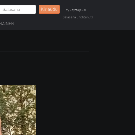
Kirjaudu
Liity käyttäjäksi
Salasana unohtunut?
NAINEN