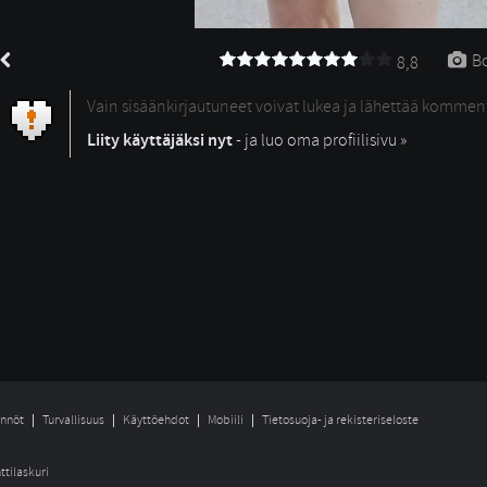
Bo
8,8
Vain sisäänkirjautuneet voivat lukea ja lähettää kommen
Liity käyttäjäksi nyt
- ja luo oma profiilisivu »
nnöt
Turvallisuus
Käyttöehdot
Mobiili
Tietosuoja- ja rekisteriseloste
ttilaskuri