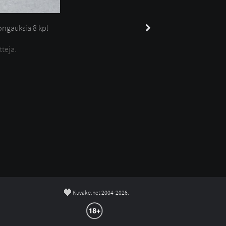
ngauksia 
8 kpl
tteja.
©
Kuvake.net 2004-2026.