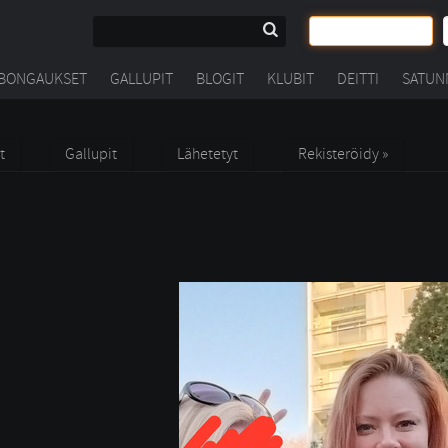
BONGAUKSET
GALLUPIT
BLOGIT
KLUBIT
DEITTI
SATUN
t
Gallupit
Lähetetyt
Rekisteröidy »