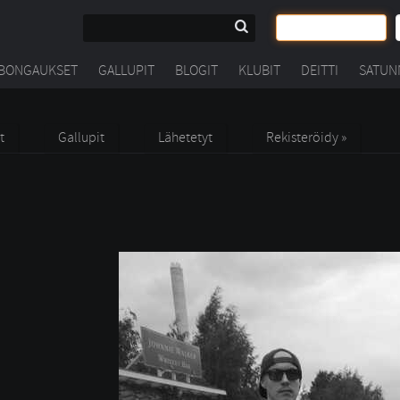
BONGAUKSET
GALLUPIT
BLOGIT
KLUBIT
DEITTI
SATUN
t
Gallupit
Lähetetyt
Rekisteröidy »