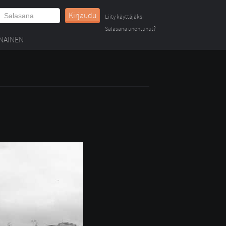
Kirjaudu
Liity käyttäjäksi
Salasana unohtunut?
NAINEN