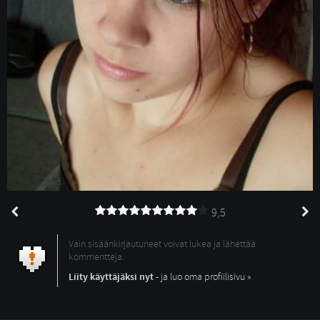
9,5
Vain sisäänkirjautuneet voivat lukea ja lähettää
kommentteja.
Liity käyttäjäksi nyt
- ja luo oma profiilisivu »