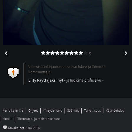
9
Vain sisäänkirjautuneet voivat lukea ja lähettää
kommentteja.
Liity käyttäjäksi nyt
- ja luo oma profiilisivu »
Kerro kaverille
Ohjeet
Yhteydenotto
Säännöt
Turvallisuus
Käyttöehdot
Mobiili
Tietosuoja- ja rekisteriseloste
©
Kuvake.net 2004-2026.