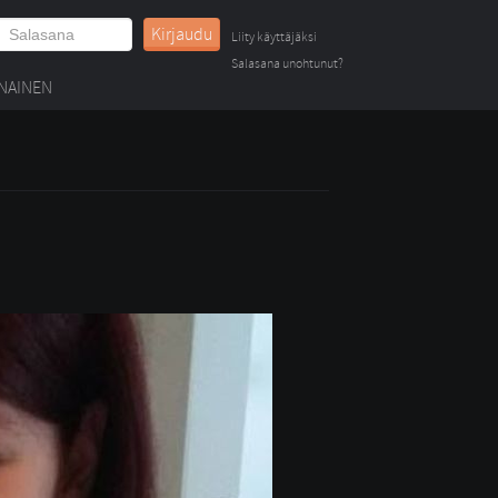
Kirjaudu
Liity käyttäjäksi
Salasana unohtunut?
NAINEN