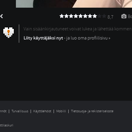
Bo
8,7
Vain sisäänkirjautuneet voivat lukea ja lähettää kommen
Liity käyttäjäksi nyt
- ja luo oma profiilisivu »
nnöt
Turvallisuus
Käyttöehdot
Mobiili
Tietosuoja- ja rekisteriseloste
ttilaskuri