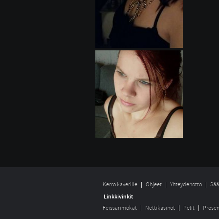
Kerro kaverille
Ohjeet
Yhteydenotto
Sää
Linkkivinkit
Feissarimokat
Nettikasinot
Pelit
Prosen