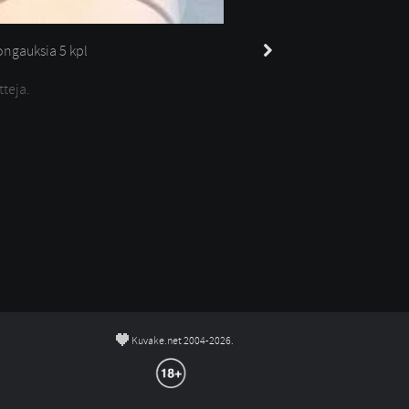
ngauksia 
5 kpl
tteja.
©
Kuvake.net 2004-2026.