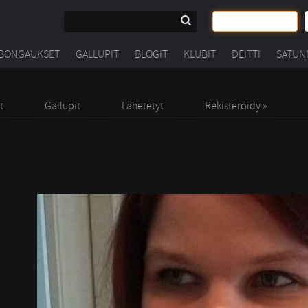
BONGAUKSET
GALLUPIT
BLOGIT
KLUBIT
DEITTI
SATUN
t
Gallupit
Lähetetyt
Rekisteröidy »