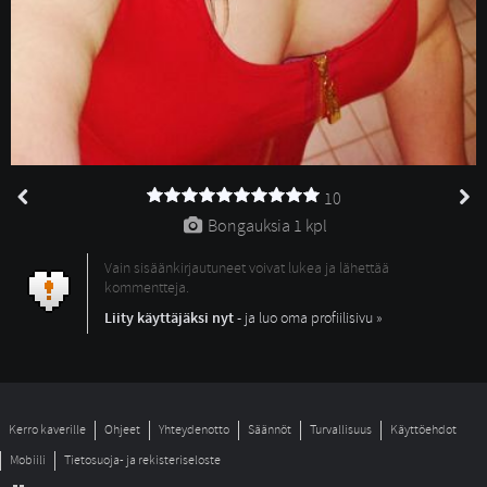
10
Bongauksia 
1 kpl
Vain sisäänkirjautuneet voivat lukea ja lähettää
kommentteja.
Liity käyttäjäksi nyt
- ja luo oma profiilisivu »
Kerro kaverille
Ohjeet
Yhteydenotto
Säännöt
Turvallisuus
Käyttöehdot
Mobiili
Tietosuoja- ja rekisteriseloste