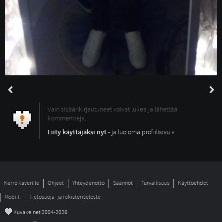
Vain sisäänkirjautuneet voivat lukea ja lähettää
kommentteja.
Liity käyttäjäksi nyt
- ja luo oma profiilisivu »
Kerro kaverille
Ohjeet
Yhteydenotto
Säännöt
Turvallisuus
Käyttöehdot
Mobiili
Tietosuoja- ja rekisteriseloste
©
Kuvake.net 2004-2026.