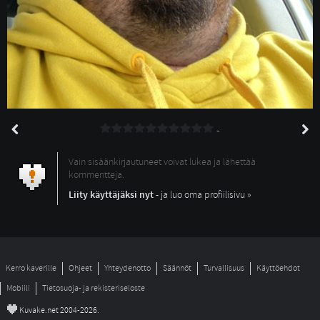
-
Vain sisäänkirjautuneet voivat lukea ja lähettää
kommentteja.
Liity käyttäjäksi nyt
- ja luo oma profiilisivu »
Kerro kaverille
Ohjeet
Yhteydenotto
Säännöt
Turvallisuus
Käyttöehdot
Mobiili
Tietosuoja- ja rekisteriseloste
©
Kuvake.net 2004-2026.